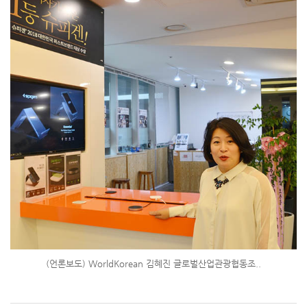
(언론보도) WorldKorean 김혜진 글로벌산업관광협동조..